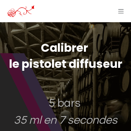
Skip to Content
Calibrer
le pistolet diffuseur
5 bars
35 ml en 7 secondes