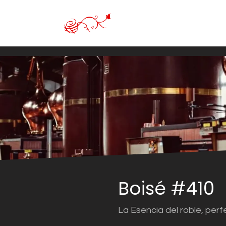
Ir al contenido
Tienda en línea
VINO
Boisé #410
La Esencia del roble, per