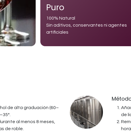
Puro
100% Natural
Sin aditivos, conservantes ni agentes
artificiales
Método 
cohol de alta graduación (60–
Añad
0–35°.
de li
durante al menos 8 meses,
Remo
s de roble.
hora