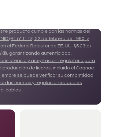
Cumplimiento
Normativo
ste producto cumple con las normas del
NIC (B.I. n°1113, 22 de febrero de 1990) y
on el Federal Register de EE. UU. §5.23(a)
2)(ii), garantizando autenticidad,
onsistencia y aceptación regulatoria para
a producción de licores, incluido el Cognac.
iempre se puede verificar su conformidad
on las normas y regulaciones locales
plicables.