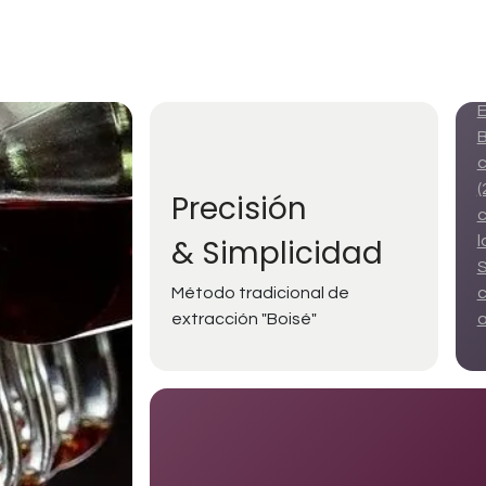
E
B
c
(
Precisión
c
& Simplicidad
l
S
Método tradicional de
c
extracción "Boisé"
a