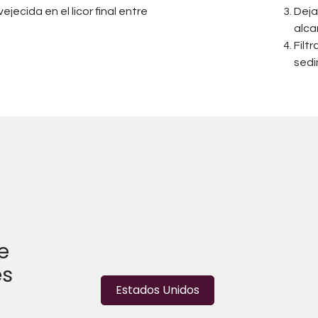
ejecida en el licor final entre
Deja
alca
Filt
sedi
e
es
Estados Unidos