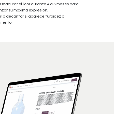
r madurar el licor durante 4 a 6 meses para
nzar su máxima expresión.
rar o decantar si aparece turbidez o
mento.